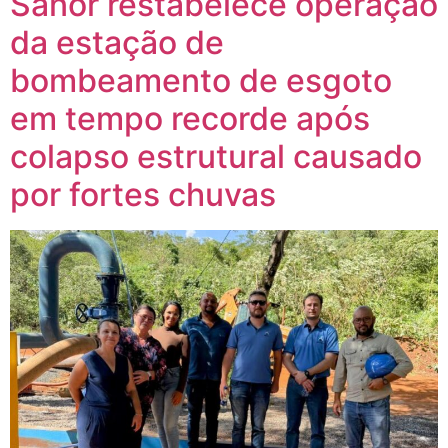
Sanor restabelece operação
da estação de
bombeamento de esgoto
em tempo recorde após
colapso estrutural causado
por fortes chuvas