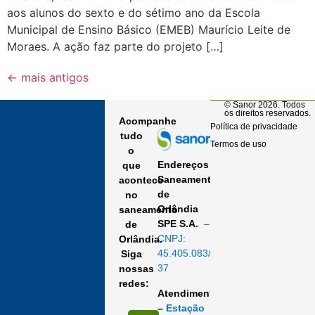
aos alunos do sexto e do sétimo ano da Escola
Municipal de Ensino Básico (EMEB) Maurício Leite de
Moraes. A ação faz parte do projeto […]
←
mais antigos
© Sanor 2026. Todos
os direitos reservados.
Acompanhe
Política de privacidade
tudo
Termos de uso
o
Endereços
que
Saneamento
acontece
de
no
Orlândia
saneamento
SPE S.A.
–
de
CNPJ:
Orlândia.
45.405.083/0001-
Siga
37
nossas
redes:
Atendimento
–
Estação