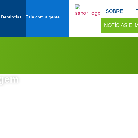
SOBRE
 Denúncias
Fale com a gente
NOTÍCIAS E 
agem