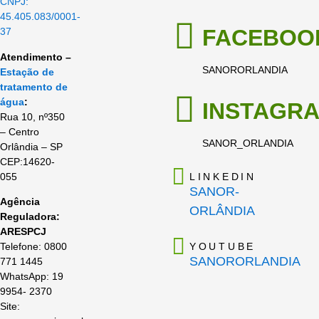
CNPJ:
45.405.083/0001-
FACEBOO
37
Atendimento –
SANORORLANDIA
Estação de
tratamento de
água
:
INSTAGR
Rua 10, nº350
– Centro
SANOR_ORLANDIA
Orlândia – SP
CEP:14620-
055
LINKEDIN
SANOR-
Agência
ORLÂNDIA
Reguladora:
ARESPCJ
YOUTUBE
Telefone: 0800
SANORORLANDIA
771 1445
WhatsApp: 19
9954- 2370
Site: