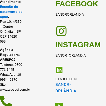
FACEBOOK
Atendimento –
Estação de
tratamento de
SANORORLANDIA
água
:
Rua 10, nº350
– Centro
Orlândia – SP
CEP:14620-
055
INSTAGRAM
Agência
Reguladora:
SANOR_ORLANDIA
ARESPCJ
Telefone: 0800
771 1445
WhatsApp: 19
LINKEDIN
9954- 2370
SANOR-
Site:
www.arespcj.com.br
ORLÂNDIA