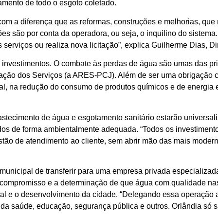
tamento de todo o esgoto coletado.
om a diferença que as reformas, construções e melhorias, que 
es são por conta da operadora, ou seja, o inquilino do sistema.
serviços ou realiza nova licitação”, explica Guilherme Dias, D
 investimentos. O combate às perdas de água são umas das prim
ação dos Serviços (a ARES-PCJ). Além de ser uma obrigação c
al, na redução do consumo de produtos químicos e de energia el
bastecimento de água e esgotamento sanitário estarão universal
ados de forma ambientalmente adequada. “Todos os investiment
stão de atendimento ao cliente, sem abrir mão das mais mode
municipal de transferir para uma empresa privada especializa
 o compromisso e a determinação de que água com qualidade nas
tal e o desenvolvimento da cidade. “Delegando essa operação
s da saúde, educação, segurança pública e outros. Orlândia s