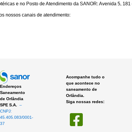
éricas e no Posto de Atendimento da SANOR: Avenida 5, 181 –
os nossos canais de atendimento:
Acompanhe tudo o
que acontece no
Endereços
saneamento de
Saneamento
Orlândia.
de Orlândia
Siga nossas redes:
SPE S.A.
–
CNPJ:
45.405.083/0001-
37