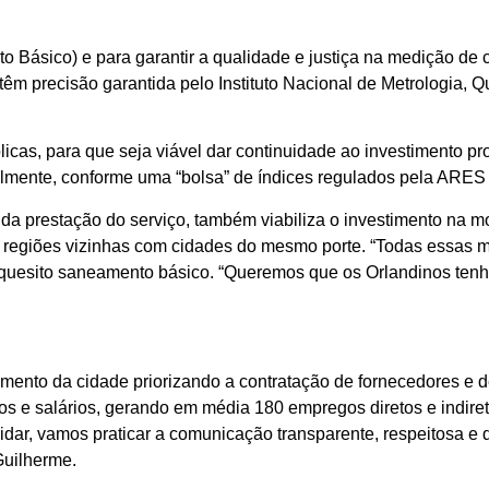
Básico) e para garantir a qualidade e justiça na medição de 
 têm precisão garantida pelo Instituto Nacional de Metrologia,
icas, para que seja viável dar continuidade ao investimento pr
ualmente, conforme uma “bolsa” de índices regulados pela ARE
e da prestação do serviço, também viabiliza o investimento n
regiões vizinhas com cidades do mesmo porte. “Todas essas mu
o quesito saneamento básico. “Queremos que os Orlandinos ten
nto da cidade priorizando a contratação de fornecedores e d
 e salários, gerando em média 180 empregos diretos e indireto
idar, vamos praticar a comunicação transparente, respeitosa 
Guilherme.