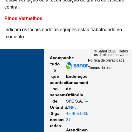
central.
Pinos Vermelhos
Indicam os locais onde as equipes estão trabalhando no
momento.
© Sanor 2026. Todos
os direitos reservados.
Acompanhe
Política de privacidade
tudo
Termos de uso
o
Endereços
que
Saneamento
acontece
de
no
Orlândia
saneamento
SPE S.A.
–
de
CNPJ:
Orlândia.
45.405.083/0001-
Siga
37
nossas
redes:
Atendimento