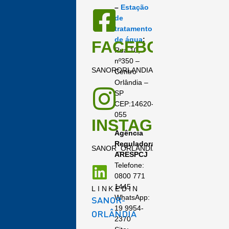
–
Estação
de
tratamento
de água
:
FACEBOOK
Rua 10,
nº350 –
SANORORLANDIA
Centro
Orlândia –
SP
CEP:14620-
055
INSTAGRAM
Agência
Reguladora:
SANOR_ORLANDIA
ARESPCJ
Telefone:
0800 771
1445
LINKEDIN
WhatsApp:
SANOR-
19 9954-
ORLÂNDIA
2370