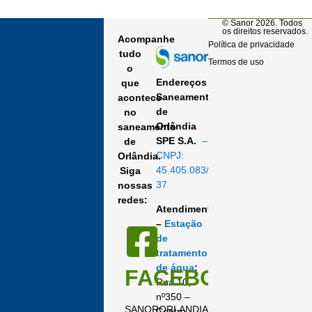
© Sanor 2026. Todos
os direitos reservados.
Acompanhe
Política de privacidade
tudo
Termos de uso
o
Endereços
que
Saneamento
acontece
de
no
Orlândia
saneamento
SPE S.A.
–
de
CNPJ:
Orlândia.
45.405.083/0001-
Siga
37
nossas
redes:
Atendimento
–
Estação
de
tratamento
de água
:
FACEBOOK
Rua 10,
nº350 –
SANORORLANDIA
Centro