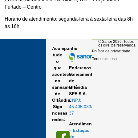
Furtado – Centro
Horário de atendimento: segunda-feira à sexta-feira das 8h
às 16h
© Sanor 2026. Todos
os direitos reservados.
Acompanhe
Política de privacidade
tudo
Termos de uso
o
Endereços
que
Saneamento
acontece
de
no
Orlândia
saneamento
SPE S.A.
–
de
CNPJ:
Orlândia.
45.405.083/0001-
Siga
37
nossas
redes:
Atendimento
–
Estação
de