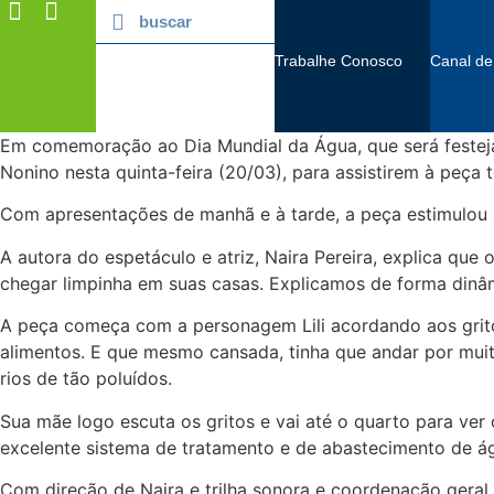
Trabalhe Conosco
Canal de
Em comemoração ao Dia Mundial da Água, que será festejad
Nonino nesta quinta-feira (20/03), para assistirem à peça t
Com apresentações de manhã e à tarde, a peça estimulou a
A autora do espetáculo e atriz, Naira Pereira, explica que
chegar limpinha em suas casas. Explicamos de forma dinâm
A peça começa com a personagem Lili acordando aos grito
alimentos. E que mesmo cansada, tinha que andar por mui
rios de tão poluídos.
Sua mãe logo escuta os gritos e vai até o quarto para v
excelente sistema de tratamento e de abastecimento de ág
Com direção de Naira e trilha sonora e coordenação geral 