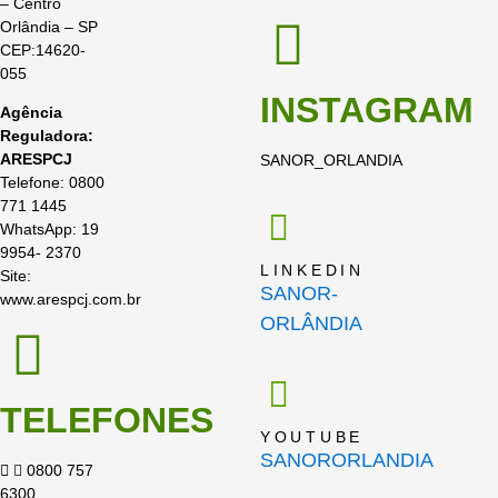
– Centro
Orlândia – SP
CEP:14620-
055
INSTAGRAM
Agência
Reguladora:
ARESPCJ
SANOR_ORLANDIA
Telefone: 0800
771 1445
WhatsApp: 19
9954- 2370
LINKEDIN
Site:
SANOR-
www.arespcj.com.br
ORLÂNDIA
TELEFONES
YOUTUBE
SANORORLANDIA
0800 757
6300