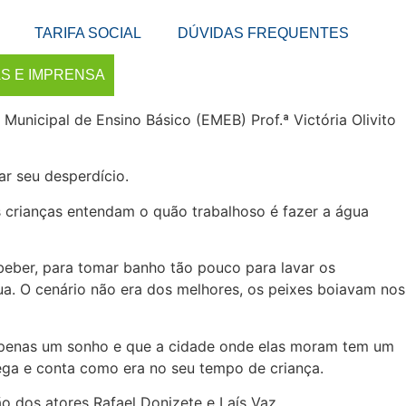
TARIFA SOCIAL
DÚVIDAS FREQUENTES
AS E IMPRENSA
unicipal de Ensino Básico (EMEB) Prof.ª Victória Olivito
ar seu desperdício.
as crianças entendam o quão trabalhoso é fazer a água
eber, para tomar banho tão pouco para lavar os
a. O cenário não era dos melhores, os peixes boiavam nos
i apenas um sonho e que a cidade onde elas moram tem um
hega e conta como era no seu tempo de criança.
o dos atores Rafael Donizete e Laís Vaz.