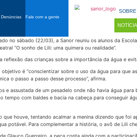
SOBRE
 Denúncias
Fale com a gente
NOTÍCI
o no sábado (22/03), a Sanor reuniu os alunos da Escola M
eatral “O sonho de Lili: uma quimera ou realidade”.
 reflexão das crianças sobre a importância da água e evit
 o objetivo é “conscientizar sobre o uso da água para que 
ica o passo a passo desse processo”, afirma.
s e assustada de um pesadelo onde não havia água para b
to tempo com baldes e bacia na cabeça para conseguir águ
er o que houve, tentando acalmar a menina dizendo que fo
ua potável. Para complementar a história, o avô de Lili c
de Glauco Guerreiro, a peça conta ainda com a participaçã