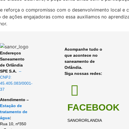
que reforça o compromisso com o desenvolvimento local e 
 de ações engajadoras como essa auxiliamos no aprendizad
nor.
Acompanhe tudo o
Endereços
que acontece no
Saneamento
saneamento de
de Orlândia
Orlândia.
SPE S.A.
–
Siga nossas redes:
CNPJ:
45.405.083/0001-
37
Atendimento –
FACEBOOK
Estação de
tratamento de
água
:
SANORORLANDIA
Rua 10, nº350