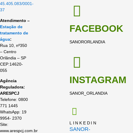
45.405.083/0001-
37
Atendimento –
FACEBOOK
Estação de
tratamento de
água
:
SANORORLANDIA
Rua 10, nº350
– Centro
Orlândia – SP
CEP:14620-
055
INSTAGRAM
Agência
Reguladora:
ARESPCJ
SANOR_ORLANDIA
Telefone: 0800
771 1445
WhatsApp: 19
9954- 2370
LINKEDIN
Site:
SANOR-
www.arespcj.com.br