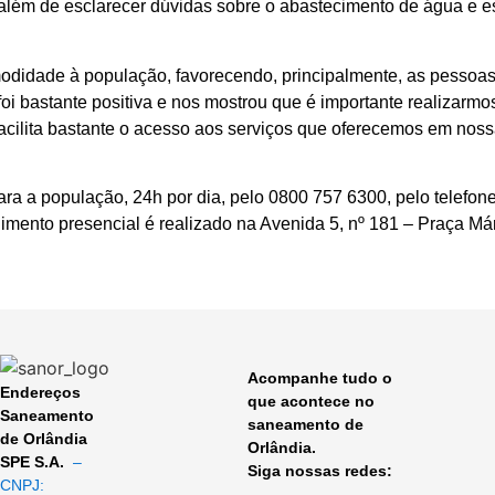
 além de esclarecer dúvidas sobre o abastecimento de água e es
comodidade à população, favorecendo, principalmente, as pess
 foi bastante positiva e nos mostrou que é importante realizarmo
acilita bastante o acesso aos serviços que oferecemos em nossa
 a população, 24h por dia, pelo 0800 757 6300, pelo telefone 
dimento presencial é realizado na Avenida 5, nº 181 – Praça Má
Acompanhe tudo o
Endereços
que acontece no
Saneamento
saneamento de
de Orlândia
Orlândia.
SPE S.A.
–
Siga nossas redes:
CNPJ: